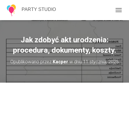
PARTY STUDIO
P
R
Z
E
Ł
Jak zdobyć akt urodzenia:
Ą
C
procedura, dokumenty, koszty.
Z
N
Opublikowano przez
Kacper
w dniu
11 stycznia, 2025
A
W
I
G
A
C
J
Ę