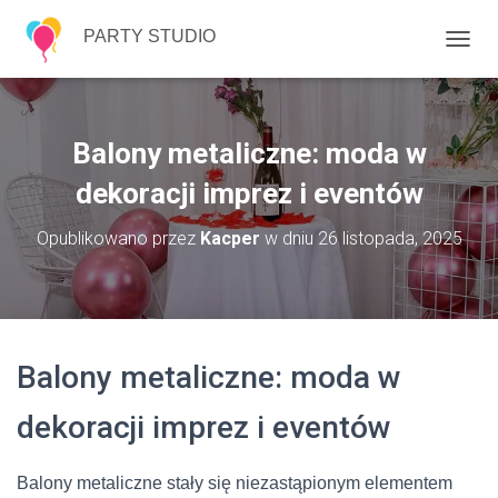
PARTY STUDIO
P
R
Z
E
Ł
Balony metaliczne: moda w
Ą
C
dekoracji imprez i eventów
Z
N
Opublikowano przez
Kacper
w dniu
26 listopada, 2025
A
W
I
G
A
C
Balony metaliczne: moda w
J
Ę
dekoracji imprez i eventów
Balony metaliczne stały się niezastąpionym elementem