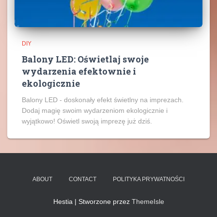
DIY
Balony LED: Oświetlaj swoje
wydarzenia efektownie i
ekologicznie
Balony LED - doskonały efekt świetlny na imprezach.
Dodaj magię swoim wydarzeniom ekologicznie i
wyjątkowo! Oświetl swoją imprezę już dziś.
ABOUT
CONTACT
POLITYKA PRYWATNOŚCI
Hestia | Stworzone przez
ThemeIsle