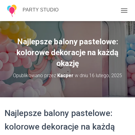
PARTY STUDIO
P
R
Z
E
Ł
Najlepsze balony pastelowe:
Ą
C
kolorowe dekoracje na każdą
Z
okazję
N
A
W
Opublikowano przez
Kacper
w dniu
16 lutego, 2025
I
G
A
C
J
Ę
Najlepsze balony pastelowe:
kolorowe dekoracje na każdą