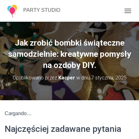
PARTY STUDIO
P
R
Z
E
Ł
Jak zrobić bombki świąteczne
Ą
C
samodzielnie: kreatywne pomysły
Z
na ozdoby DIY.
N
A
W
Opublikowano przez
Kacper
w dniu
7 stycznia, 2025
I
G
A
C
J
Ę
Cargando…
Najczęściej zadawane pytania