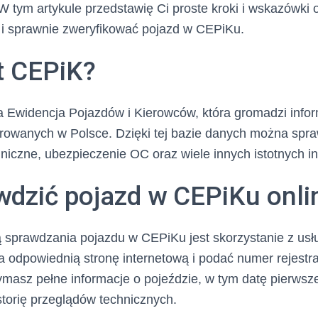
 tym artykule przedstawię Ci proste kroki i wskazówki o
i sprawnie zweryfikować pojazd w CEPiKu.
st CEPiK?
a Ewidencja Pojazdów i Kierowców, która gromadzi infor
rowanych w Polsce. Dzięki tej bazie danych można spraw
niczne, ubezpieczenie OC oraz wiele innych istotnych in
wdzić pojazd w CEPiKu onli
sprawdzania pojazdu w CEPiKu jest skorzystanie z usłu
 odpowiednią stronę internetową i podać numer rejestr
ymasz pełne informacje o pojeździe, w tym datę pierwszej
istorię przeglądów technicznych.