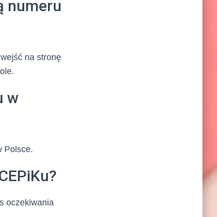
cą numeru
 wejść na stronę
ole.
u w
w Polsce.
 CEPiKu?
s oczekiwania