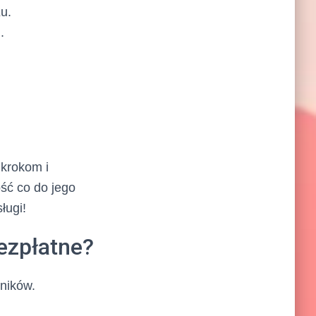
u.
.
 krokom i
ść co do jego
ługi!
ezpłatne?
ników.