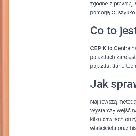
zgodne z prawdą. W
pomogą Ci szybko 
Co to je
CEPiK to Centraln
pojazdach zarejest
pojazdu, dane tech
Jak spra
Najnowszą metodą 
Wystarczy wejść na
kilku chwilach otrz
właściciela oraz h