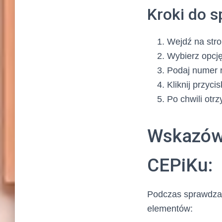
Kroki do s
Wejdź na stro
Wybierz opcj
Podaj numer r
Kliknij przyc
Po chwili otr
Wskazówk
CEPiKu:
Podczas sprawdzan
elementów: