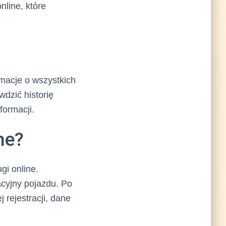
nline, które
macje o wszystkich
dzić historię
formacji.
ne?
gi online.
acyjny pojazdu. Po
 rejestracji, dane