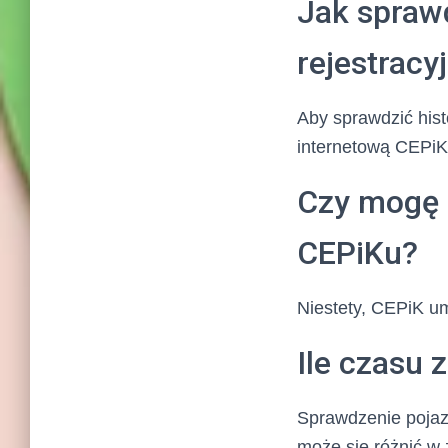
Jak spraw
rejestracy
Aby sprawdzić hist
internetową CEPiKu
Czy mogę 
CEPiKu?
Niestety, CEPiK u
Ile czasu
Sprawdzenie pojaz
może się różnić w 