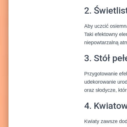
2. Świetlis
Aby uczcić osiemna
Taki efektowny ele
niepowtarzalną at
3. Stół p
Przygotowanie efe
udekorowanie urod
oraz słodycze, któ
4. Kwiato
Kwiaty zawsze doda