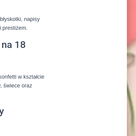
błyskotki, napisy
i prestiżem.
 na 18
onfetti w kształcie
w, świece oraz
y