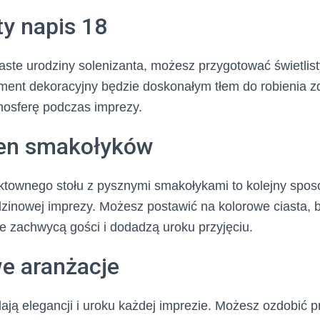
ty napis 18
ste urodziny solenizanta, możesz przygotować świetlisty
ment dekoracyjny będzie doskonałym tłem do robienia zd
mosferę podczas imprezy.
ełen smakołyków
ktownego stołu z pysznymi smakołykami to kolejny spos
zinowej imprezy. Możesz postawić na kolorowe ciasta, 
re zachwycą gości i dodadzą uroku przyjęciu.
we aranżacje
ją elegancji i uroku każdej imprezie. Możesz ozdobić p