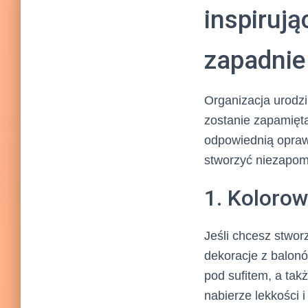
inspirują
zapadnie
Organizacja urodz
zostanie zapamięta
odpowiednią oprawę
stworzyć niezapo
1. Kolorow
Jeśli chcesz stwor
dekoracje z balonó
pod sufitem, a tak
nabierze lekkości 