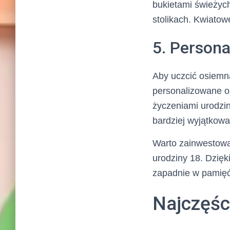
bukietami świeżyc
stolikach. Kwiatow
5. Person
Aby uczcić osiemn
personalizowane oz
życzeniami urodzi
bardziej wyjątkowa
Warto zainwestowa
urodziny 18. Dzię
zapadnie w pamięć 
Najczęśc