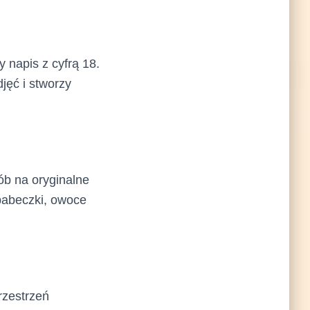
 napis z cyfrą 18.
jęć i stworzy
ób na oryginalne
babeczki, owoce
rzestrzeń