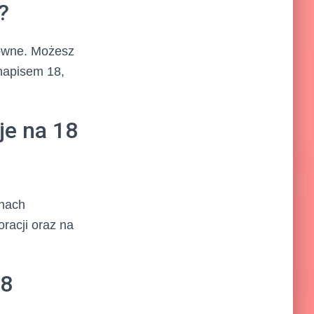
?
towne. Możesz
 napisem 18,
je na 18
onach
racji oraz na
18