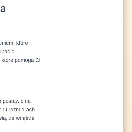
ra
eniem, które
dbać o
, które pomogą Ci
o postawić na
ch i rozmiarach
wią, że wnętrze