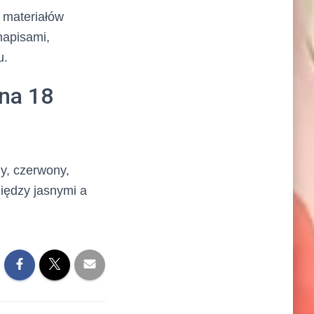
 materiałów
napisami,
u.
 na 18
ny, czerwony,
między jasnymi a