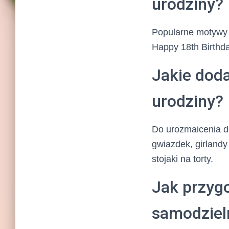
urodziny?
Popularne motywy d
Happy 18th Birthda
Jakie dod
urodziny?
Do urozmaicenia de
gwiazdek, girlandy
stojaki na torty.
Jak przyg
samodziel