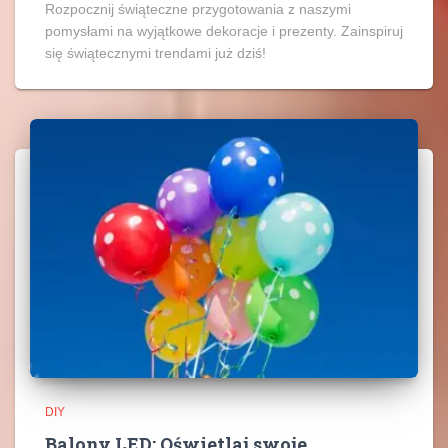
Rozpocznij świąteczne przygotowania z naszymi
pomysłami na wyjątkowe dekoracje i prezenty. Zainspiruj
się świątecznymi trendami już dziś!
DIY
Balony LED: Oświetlaj swoje