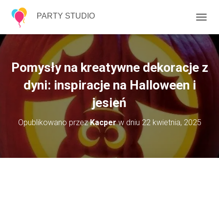
PARTY STUDIO
P
R
Z
E
Ł
Pomysły na kreatywne dekoracje z
Ą
C
dyni: inspiracje na Halloween i
Z
jesień
N
A
W
Opublikowano przez
Kacper
w dniu
22 kwietnia, 2025
I
G
A
C
J
Ę