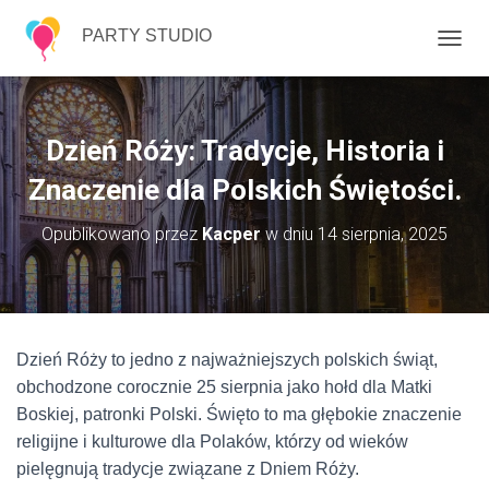
PARTY STUDIO
P
R
Z
E
Ł
Dzień Róży: Tradycje, Historia i
Ą
C
Znaczenie dla Polskich Świętości.
Z
N
Opublikowano przez
Kacper
w dniu
14 sierpnia, 2025
A
W
I
G
A
C
Dzień Róży to jedno z najważniejszych polskich świąt,
J
obchodzone corocznie 25 sierpnia jako hołd dla Matki
Ę
Boskiej, patronki Polski. Święto to ma głębokie znaczenie
religijne i kulturowe dla Polaków, którzy od wieków
pielęgnują tradycje związane z Dniem Róży.