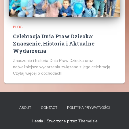
BLOG
Celebracja Dnia Praw Dziecka:
Znaczenie, Historia i Aktualne
Wydarzenia
Znaczenie i historia Dnia Praw Dziecka oraz
najważniejsze wydarzenia związane z jego celebracją.
Czytaj więcej o obchodach!
ABOUT
CONTACT
POLITYKA PRYWATNOŚCI
Hestia | Stworzone przez
ThemeIsle