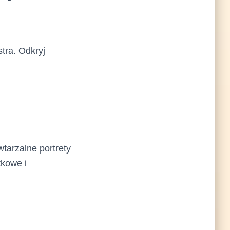
tra. Odkryj
wtarzalne portrety
tkowe i