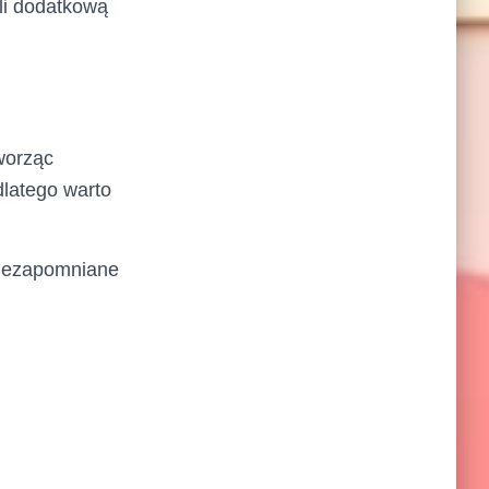
eli dodatkową
tworząc
dlatego warto
 niezapomniane