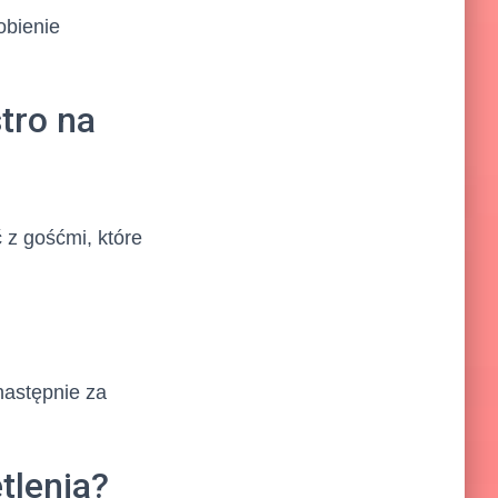
obienie
tro na
 z gośćmi, które
następnie za
tlenia?