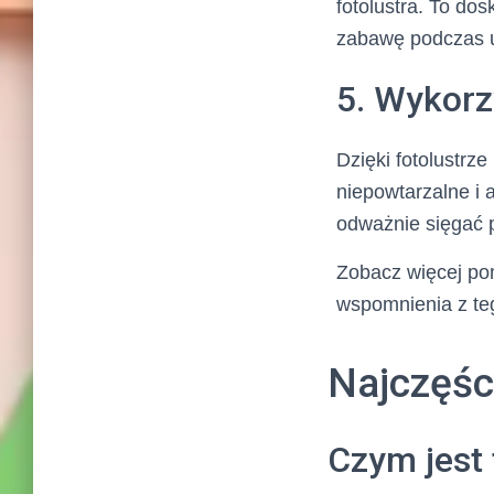
fotolustra. To dos
zabawę podczas u
5. Wykorzy
Dzięki fotolustrz
niepowtarzalne i 
odważnie sięgać 
Zobacz więcej pom
wspomnienia z te
Najczęśc
Czym jest 