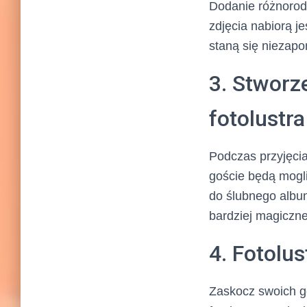
Dodanie różnorodn
zdjęcia nabiorą j
staną się niezapo
3. Stworz
fotolustra
Podczas przyjęcia
goście będą mogli
do ślubnego albu
bardziej magiczne
4. Fotolus
Zaskocz swoich go