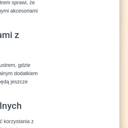
trem sprawi, że
nymi akcesoriami
ami z
ustrem, gdzie
dealnym dodatkiem
będą jeszcze
elnych
ć korzystania z