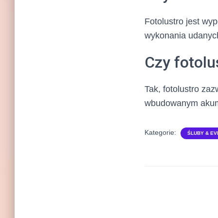
Fotolustro jest wy
wykonania udanych
Czy fotol
Tak, fotolustro za
wbudowanym akumul
Kategorie:
ŚLUBY & EV