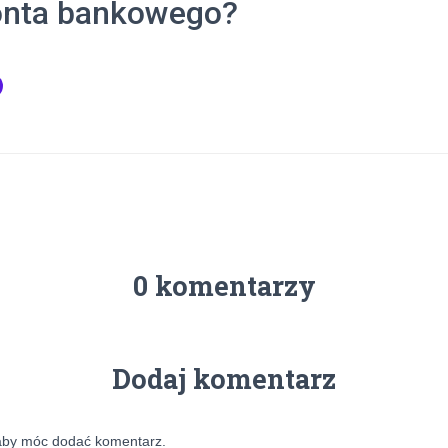
onta bankowego?
0 komentarzy
Dodaj komentarz
aby móc dodać komentarz.