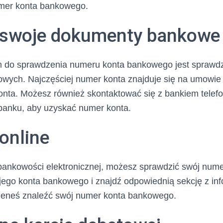
mer konta bankowego.
 swoje dokumenty bankowe
 do sprawdzenia numeru konta bankowego jest sprawd
ych. Najczęściej numer konta znajduje się na umowi
onta. Możesz również skontaktować się z bankiem telefo
 banku, aby uzyskać numer konta.
online
 bankowości elektronicznej, możesz sprawdzić swój nume
jego konta bankowego i znajdź odpowiednią sekcję z in
ieneś znaleźć swój numer konta bankowego.