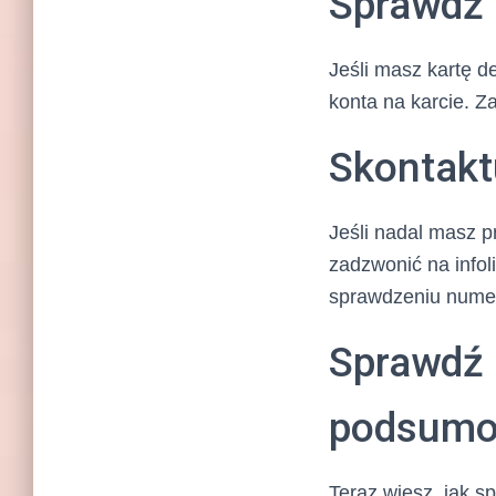
Sprawdź 
Jeśli masz kartę
konta na karcie. Z
Skontakt
Jeśli nadal masz 
zadzwonić na infol
sprawdzeniu nume
Sprawdź
podsumo
Teraz wiesz, jak 