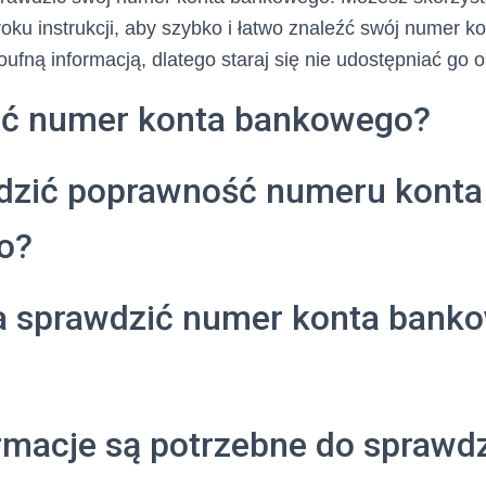
roku instrukcji, aby szybko i łatwo znaleźć swój numer ko
oufną informacją, dlatego staraj się nie udostępniać go 
źć numer konta bankowego?
dzić poprawność numeru konta
o?
 sprawdzić numer konta bank
ormacje są potrzebne do sprawd