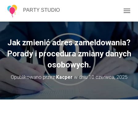
PARTY STUDIO
P
R
Z
E
Ł
Jak zmienić adres zameldowania?
Ą
C
Porady i procedura zmiany danych
Z
osobowych.
N
A
W
Opublikowano przez
Kacper
w dniu
10 czerwca, 2025
I
G
A
C
J
Ę