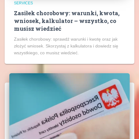
SERVICES
Zasiłek chorobowy: warunki, kwota,
wniosek, kalkulator – wszystko, co
musisz wiedzieć
Zasiłek chorobowy: sprawdź warunki i kwotę oraz jak
złożyć wniosek. Skorzystaj z kalkulatora i dowiedz się
wszystkiego, co musisz wiedzieć.