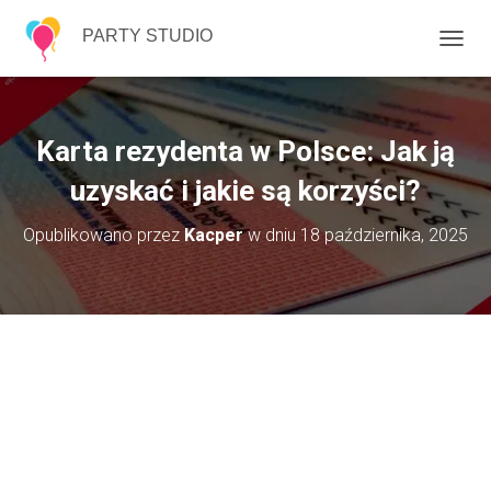
PARTY STUDIO
P
R
Z
E
Ł
Karta rezydenta w Polsce: Jak ją
Ą
C
uzyskać i jakie są korzyści?
Z
N
Opublikowano przez
Kacper
w dniu
18 października, 2025
A
W
I
G
A
C
J
Ę