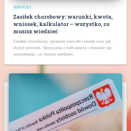
SERVICES
Zasiłek chorobowy: warunki, kwota,
wniosek, kalkulator – wszystko, co
musisz wiedzieć
Zasiłek chorobowy: sprawdź warunki i kwotę oraz jak
złożyć wniosek. Skorzystaj z kalkulatora i dowiedz się
wszystkiego, co musisz wiedzieć.