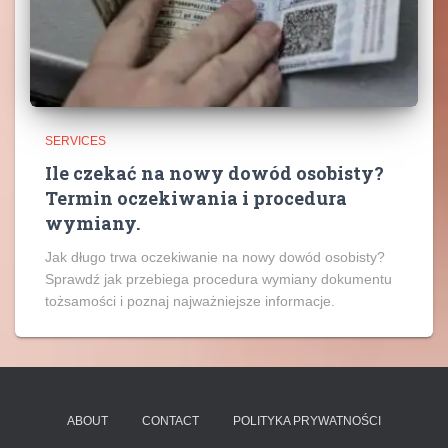
SERVICES
Ile czekać na nowy dowód osobisty?
Termin oczekiwania i procedura
wymiany.
Jak długo trwa oczekiwanie na nowy dowód osobisty?
Sprawdź jak przebiega procedura wymiany dokumentu
tożsamości i poznaj najważniejsze informacje.
ABOUT
CONTACT
POLITYKA PRYWATNOŚCI