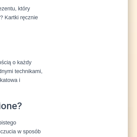
zentu, który
? Kartki ręcznie
ością o każdy
dnymi technikami,
ikatowa i
ione?
bistego
uczucia w sposób