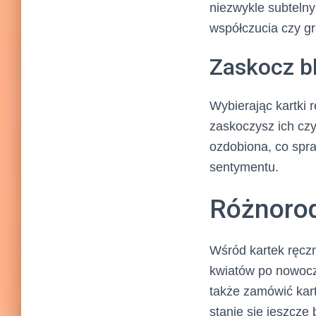
niezwykle subtelny
współczucia czy gra
Zaskocz bl
Wybierając kartki 
zaskoczysz ich cz
ozdobiona, co spraw
sentymentu.
Różnorod
Wśród kartek ręczn
kwiatów po nowocz
także zamówić kart
stanie się jeszcze 