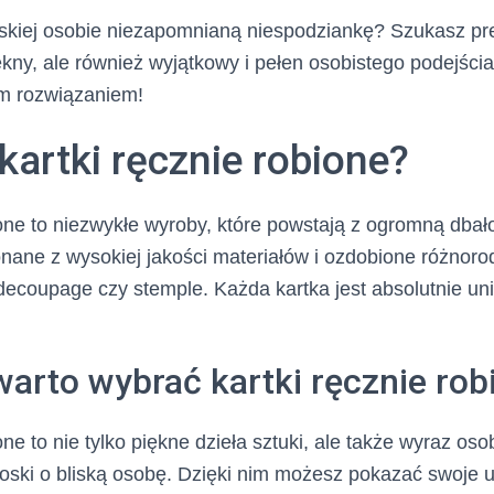
iskiej osobie niezapomnianą niespodziankę? Szukasz pre
ękny, ale również wyjątkowy i pełen osobistego podejścia
ym rozwiązaniem!
kartki ręcznie robione?
ione to niezwykłe wyroby, które powstają z ogromną dbał
nane z wysokiej jakości materiałów i ozdobione różnoro
, decoupage czy stemple. Każda kartka jest absolutnie un
arto wybrać kartki ręcznie rob
one to nie tylko piękne dzieła sztuki, ale także wyraz oso
roski o bliską osobę. Dzięki nim możesz pokazać swoje 