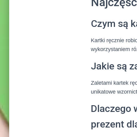
Najczęśc
Czym są ka
Kartki ręcznie robi
wykorzystaniem róż
Jakie są z
Zaletami kartek rę
unikatowe wzornict
Dlaczego w
prezent dl