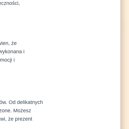
ęczności,
wien, że
wykonana i
mocji i
ów. Od delikatnych
czone. Możesz
wi, że prezent