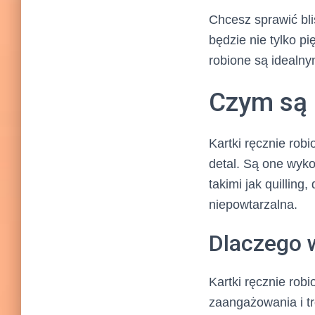
Chcesz sprawić bl
będzie nie tylko pi
robione są idealn
Czym są 
Kartki ręcznie rob
detal. Są one wyko
takimi jak quilling
niepowtarzalna.
Dlaczego w
Kartki ręcznie robi
zaangażowania i t