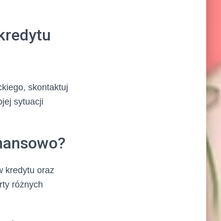
kredytu
kiego, skontaktuj
ej sytuacji
inansowo?
w kredytu oraz
rty różnych