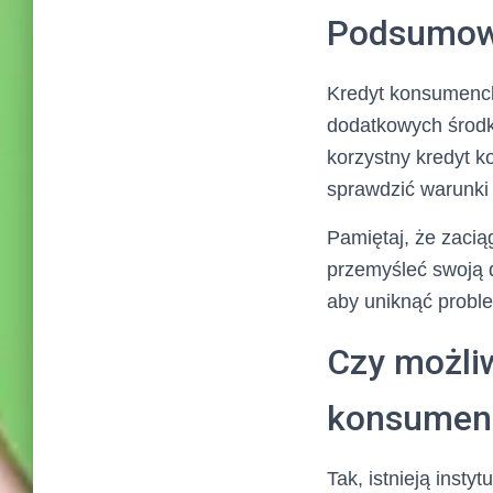
Podsumow
Kredyt konsumenck
dodatkowych środk
korzystny kredyt k
sprawdzić warunki
Pamiętaj, że zacią
przemyśleć swoją d
aby uniknąć probl
Czy możliw
konsumen
Tak, istnieją inst