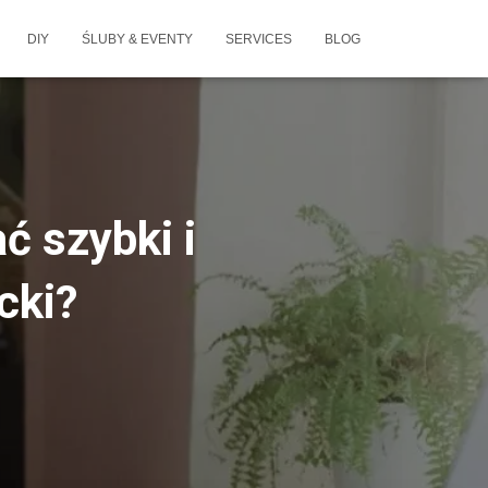
DIY
ŚLUBY & EVENTY
SERVICES
BLOG
ć szybki i
cki?