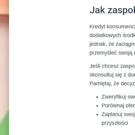
Jak zaspo
Kredyt konsumenck
dodatkowych środk
jednak, że zaciągn
przemyśleć swoją d
Jeśli chcesz zasp
skonsultuj się z d
Pamiętaj, że decyz
Zweryfikuj sw
Porównaj ofer
Zaplanuj swoj
przyszłości