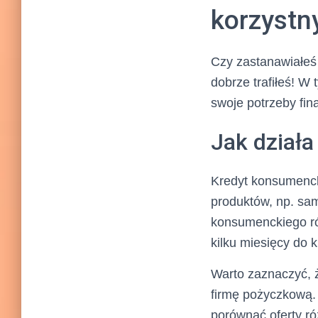
korzystn
Czy zastanawiałeś 
dobrze trafiłeś! W
swoje potrzeby fi
Jak dział
Kredyt konsumenck
produktów, np. sam
konsumenckiego ró
kilku miesięcy do ki
Warto zaznaczyć, 
firmę pożyczkową.
porównać oferty ró