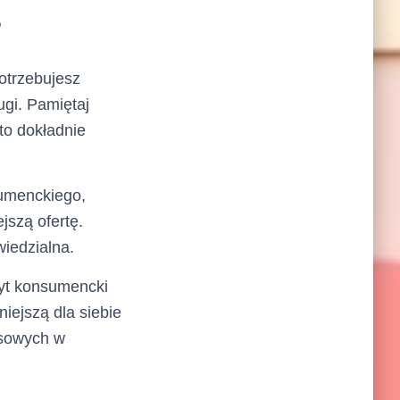
?
otrzebujesz
gi. Pamiętaj
to dokładnie
sumenckiego,
jszą ofertę.
iedzialna.
dyt konsumencki
niejszą dla siebie
nsowych w