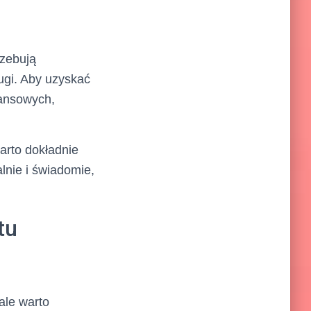
rzebują
ugi. Aby uzyskać
nansowych,
arto dokładnie
lnie i świadomie,
tu
ale warto