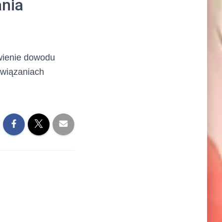
nia
wienie dowodu
owiązaniach