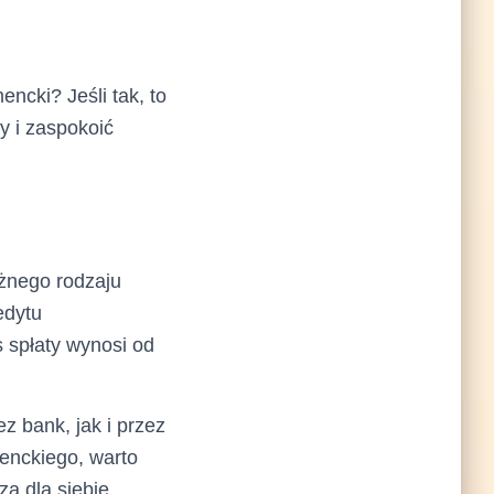
ncki? Jeśli tak, to
y i zaspokoić
óżnego rodzaju
edytu
 spłaty wynosi od
 bank, jak i przez
enckiego, warto
zą dla siebie.