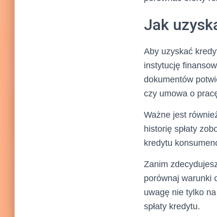
Jak uzysk
Aby uzyskać kredy
instytucję finans
dokumentów potwie
czy umowa o prac
Ważne jest równie
historię spłaty z
kredytu konsumenc
Zanim zdecydujesz 
porównaj warunki o
uwagę nie tylko n
spłaty kredytu.