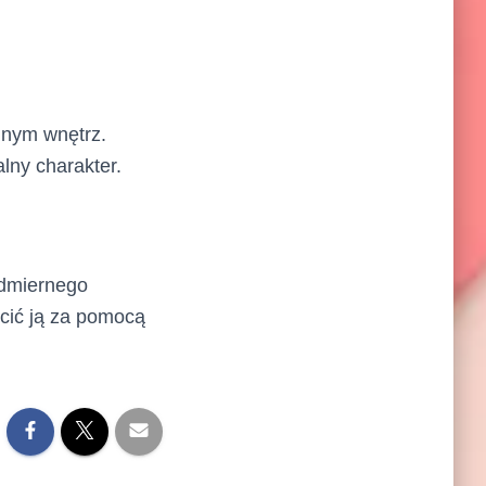
jnym wnętrz.
lny charakter.
admiernego
ścić ją za pomocą