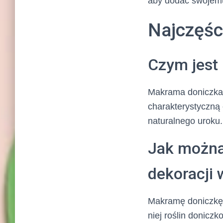
aby dodać swojemu 
Najczęśc
Czym jest
Makrama doniczka 
charakterystyczną 
naturalnego uroku.
Jak można
dekoracji 
Makramę doniczkę 
niej roślin donicz