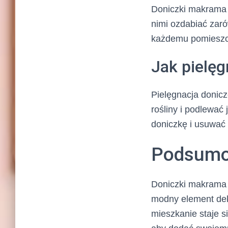
Doniczki makrama d
nimi ozdabiać zaró
każdemu pomieszc
Jak pielę
Pielęgnacja donic
rośliny i podlewać
doniczkę i usuwać 
Podsumo
Doniczki makrama t
modny element dek
mieszkanie staje s