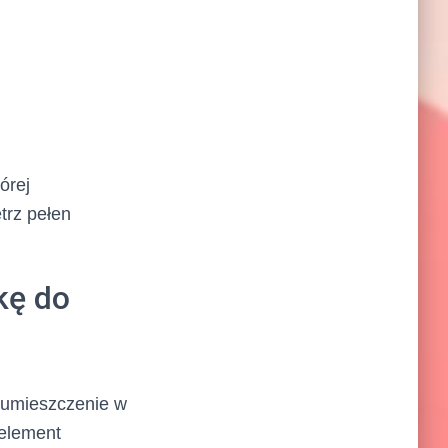
órej
trz pełen
kę do
 umieszczenie w
 element