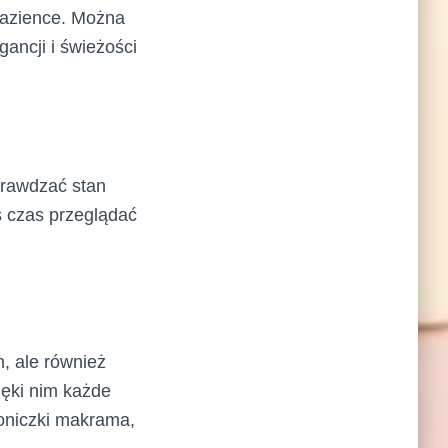
 łazience. Można
gancji i świeżości
prawdzać stan
iś czas przeglądać
, ale również
ięki nim każde
doniczki makrama,