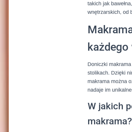
takich jak bawełna
wnętrzarskich, od
Makrama 
każdego 
Doniczki makrama 
stolikach. Dzięki n
makrama można ozda
nadaje im unikalne
W jakich 
makrama?