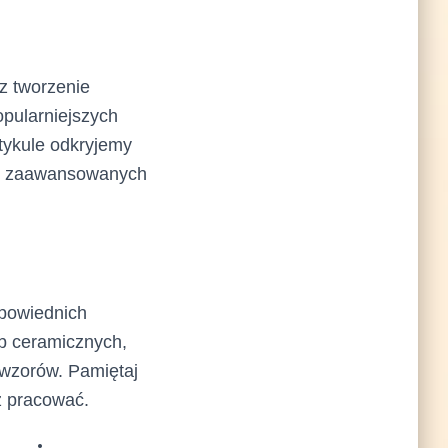
z tworzenie
opularniejszych
tykule odkryjemy
k i zaawansowanych
dpowiednich
rb ceramicznych,
 wzorów. Pamiętaj
z pracować.