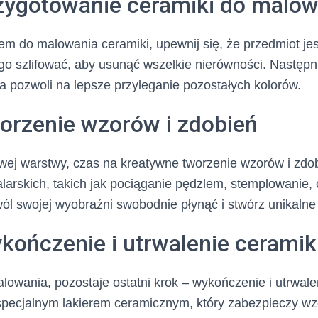
rzygotowanie ceramiki do malow
em do malowania ceramiki, upewnij się, że przedmiot jest
go szlifować, aby usunąć wszelkie nierówności. Następ
ra pozwoli na lepsze przyleganie pozostałych kolorów.
worzenie wzorów i zdobień
wej warstwy, czas na kreatywne tworzenie wzorów i zdo
larskich, takich jak pociąganie pędzlem, stemplowanie,
l swojej wyobraźni swobodnie płynąć i stwórz unikalne
kończenie i utrwalenie ceramik
owania, pozostaje ostatni krok – wykończenie i utrwale
specjalnym lakierem ceramicznym, który zabezpieczy wz