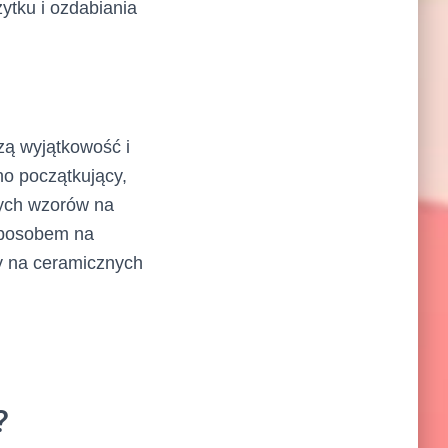
ytku i ozdabiania
zą wyjątkowość i
no początkujący,
nych wzorów na
 sposobem na
y na ceramicznych
?