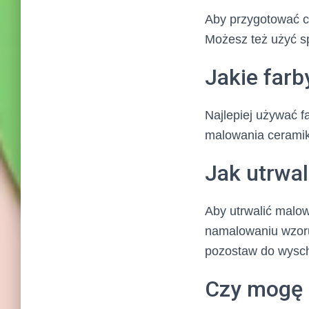
Aby przygotować ce
Możesz też użyć s
Jakie farb
Najlepiej używać f
malowania ceramik
Jak utrwa
Aby utrwalić malow
namalowaniu wzoru
pozostaw do wysch
Czy mogę 