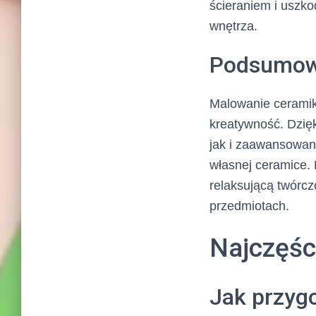
ścieraniem i uszko
wnętrza.
Podsumow
Malowanie ceramiki
kreatywność. Dzię
jak i zaawansowan
własnej ceramice. 
relaksującą twórc
przedmiotach.
Najczęśc
Jak przyg