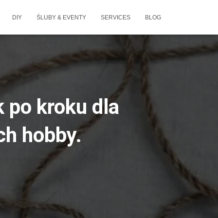
DIY
ŚLUBY & EVENTY
SERVICES
BLOG
 po kroku dla
ch hobby.