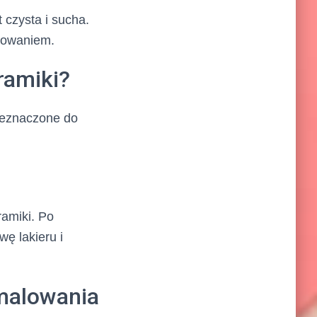
 czysta i sucha.
lowaniem.
ramiki?
rzeznaczone do
ramiki. Po
ę lakieru i
 malowania