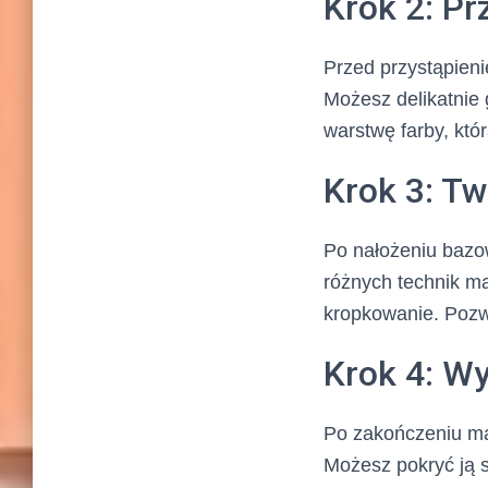
Krok 2: P
Przed przystąpieni
Możesz delikatnie 
warstwę farby, któ
Krok 3: T
Po nałożeniu bazo
różnych technik ma
kropkowanie. Pozwó
Krok 4: Wy
Po zakończeniu mal
Możesz pokryć ją 