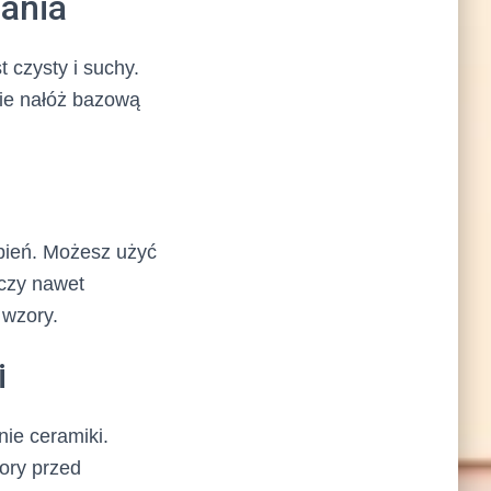
ania
 czysty i suchy.
nie nałóż bazową
bień. Możesz użyć
 czy nawet
 wzory.
i
nie ceramiki.
ory przed