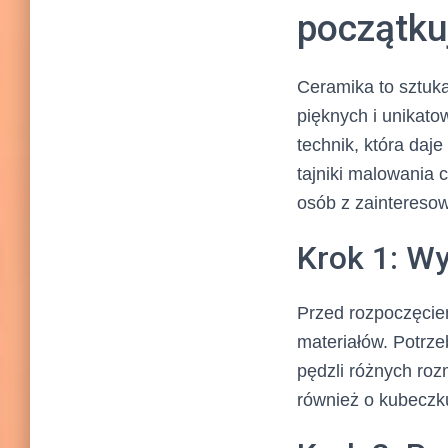
początku
Ceramika to sztuk
pięknych i unikato
technik, która da
tajniki malowania 
osób z zainteresow
Krok 1: W
Przed rozpoczęcie
materiałów. Potrze
pędzli różnych roz
również o kubeczku