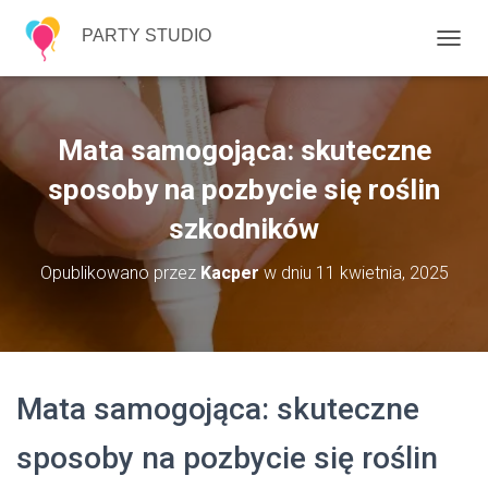
PARTY STUDIO
P
R
Z
E
Ł
Mata samogojąca: skuteczne
Ą
C
sposoby na pozbycie się roślin
Z
szkodników
N
A
W
Opublikowano przez
Kacper
w dniu
11 kwietnia, 2025
I
G
A
C
J
Ę
Mata samogojąca: skuteczne
sposoby na pozbycie się roślin