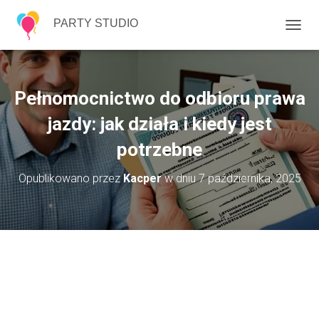
PARTY STUDIO
P
R
Z
E
Ł
Pełnomocnictwo do odbioru prawa
Ą
C
jazdy: jak działa i kiedy jest
Z
potrzebne
N
A
W
Opublikowano przez
Kacper
w dniu
7 października, 2025
I
G
A
C
J
Ę