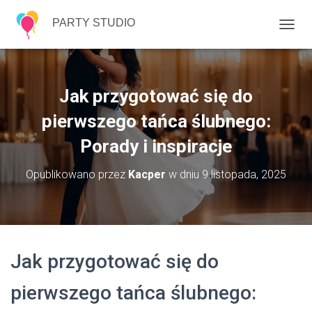
PARTY STUDIO
P
R
Z
E
Ł
Jak przygotować się do
Ą
C
pierwszego tańca ślubnego:
Z
Porady i inspiracje
N
A
W
Opublikowano przez
Kacper
w dniu
9 listopada, 2025
I
G
A
C
J
Ę
Jak przygotować się do
pierwszego tańca ślubnego: