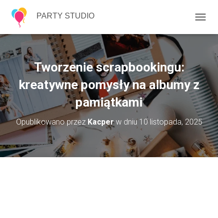
PARTY STUDIO
P
R
Z
E
Ł
Tworzenie scrapbookingu:
Ą
C
kreatywne pomysły na albumy z
Z
pamiątkami
N
A
W
Opublikowano przez
Kacper
w dniu
10 listopada, 2025
I
G
A
C
J
Ę