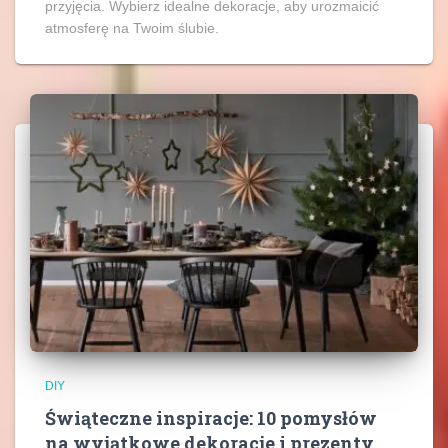
przyjęcia. Wybierz idealne dekoracje, aby urozmaicić
atmosferę na Twoim ślubie.
DIY
Świąteczne inspiracje: 10 pomysłów
na wyjątkowe dekoracje i prezenty