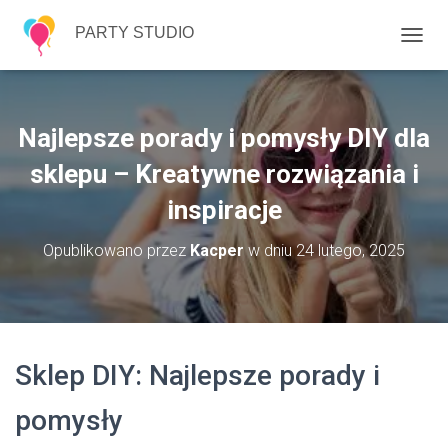
PARTY STUDIO
P
R
Z
E
Ł
Najlepsze porady i pomysły DIY dla
Ą
C
sklepu – Kreatywne rozwiązania i
Z
inspiracje
N
A
W
Opublikowano przez
Kacper
w dniu
24 lutego, 2025
I
G
A
C
J
Ę
Sklep DIY: Najlepsze porady i
pomysły