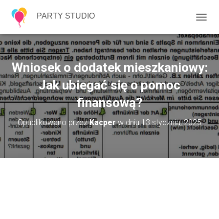
PARTY STUDIO
P
R
Z
E
Ł
Wniosek o dodatek mieszkaniowy:
Ą
C
Jak ubiegać się o pomoc
Z
finansową?
N
A
W
Opublikowano przez
Kacper
w dniu
13 stycznia, 2025
I
G
A
C
J
Ę