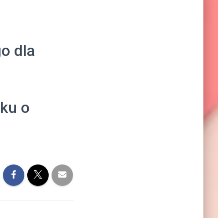
o dla
sku o