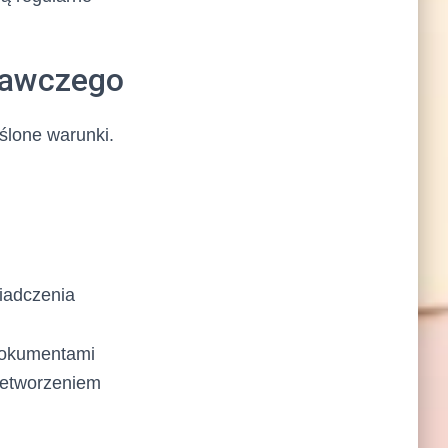
wawczego
ślone warunki.
iadczenia
 dokumentami
zetworzeniem