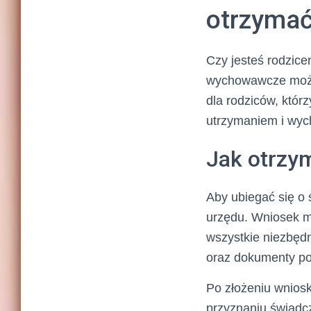
otrzymać
Czy jesteś rodzic
wychowawcze może 
dla rodziców, któr
utrzymaniem i wy
Jak otrzy
Aby ubiegać się o
urzędu. Wniosek m
wszystkie niezbędn
oraz dokumenty pot
Po złożeniu wniosk
przyznaniu świadcz