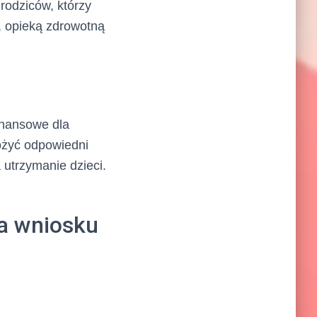
odziców, którzy
, opieką zdrowotną
inansowe dla
łożyć odpowiedni
utrzymanie dzieci.
ia wniosku