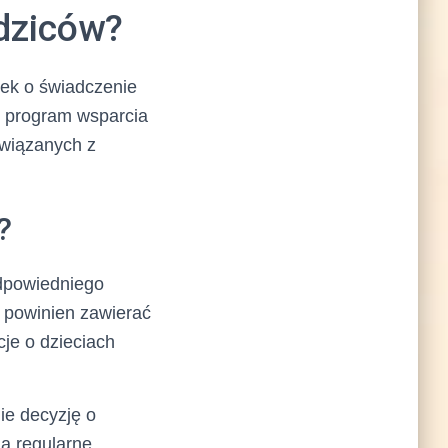
dziców?
ek o świadczenie
e program wsparcia
związanych z
?
dpowiedniego
 powinien zawierać
cje o dzieciach
ie decyzję o
ją regularne