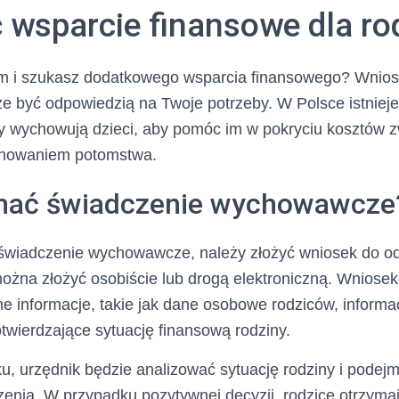
 wsparcie finansowe dla ro
em i szukasz dodatkowego wsparcia finansowego? Wnios
być odpowiedzią na Twoje potrzeby. W Polsce istniej
zy wychowują dzieci, aby pomóc im w pokryciu kosztów 
chowaniem potomstwa.
mać świadczenie wychowawcze
 świadczenie wychowawcze, należy złożyć wniosek do o
ożna złożyć osobiście lub drogą elektroniczną. Wniosek
e informacje, takie jak dane osobowe rodziców, informa
wierdzające sytuację finansową rodziny.
u, urzędnik będzie analizować sytuację rodziny i podejm
enia. W przypadku pozytywnej decyzji, rodzice otrzyma