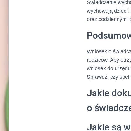
Świadczenie wycho
wychowują dzieci.
oraz codziennymi 
Podsumow
Wniosek o świadcz
rodziców. Aby otrz
wniosek do urzędu
Sprawdź, czy spełni
Jakie dok
o świadcz
Jakie są 