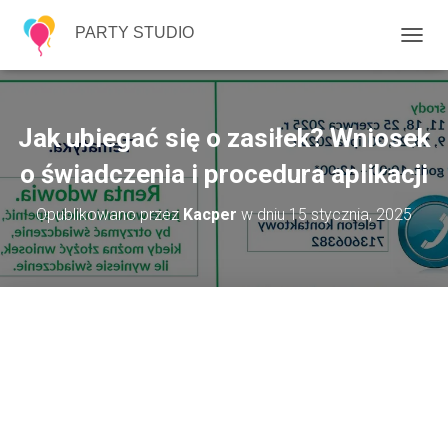
PARTY STUDIO
P
R
Z
E
Ł
Jak ubiegać się o zasiłek? Wniosek
Ą
C
o świadczenia i procedura aplikacji
Z
N
Opublikowano przez
Kacper
w dniu
15 stycznia, 2025
A
W
I
G
A
C
J
Ę