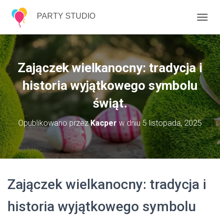
PARTY STUDIO
P
R
Z
E
Ł
Zajączek wielkanocny: tradycja i
Ą
C
historia wyjątkowego symbolu
Z
świąt.
N
A
W
Opublikowano przez
Kacper
w dniu
5 listopada, 2025
I
G
A
C
J
Ę
Zajączek wielkanocny: tradycja i
historia wyjątkowego symbolu