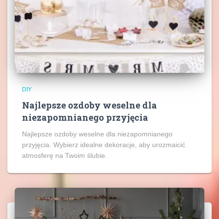
DIY
Najlepsze ozdoby weselne dla
niezapomnianego przyjęcia
Najlepsze ozdoby weselne dla niezapomnianego
przyjęcia. Wybierz idealne dekoracje, aby urozmaicić
atmosferę na Twoim ślubie.