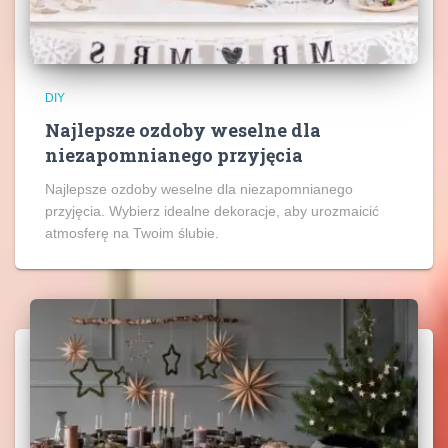
DIY
Najlepsze ozdoby weselne dla
niezapomnianego przyjęcia
Najlepsze ozdoby weselne dla niezapomnianego
przyjęcia. Wybierz idealne dekoracje, aby urozmaicić
atmosferę na Twoim ślubie.