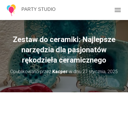
PARTY STUDIO
P
R
Z
E
Ł
Zestaw do ceramiki: Najlepsze
Ą
C
narzędzia dla pasjonatów
Z
rękodzieła ceramicznego
N
A
W
Opublikowano przez
Kacper
w dniu
27 stycznia, 2025
I
G
A
C
J
Ę