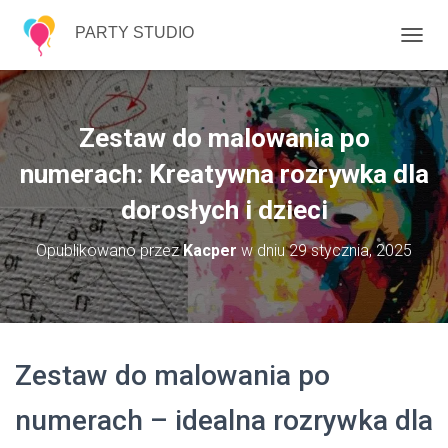
PARTY STUDIO
P
R
Z
E
Ł
Zestaw do malowania po
Ą
C
numerach: Kreatywna rozrywka dla
Z
dorosłych i dzieci
N
A
W
Opublikowano przez
Kacper
w dniu
29 stycznia, 2025
I
G
A
C
J
Ę
Zestaw do malowania po
numerach – idealna rozrywka dla